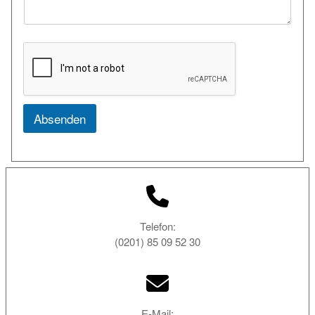
*
Absenden
Telefon:
(0201) 85 09 52 30
E-Mail: