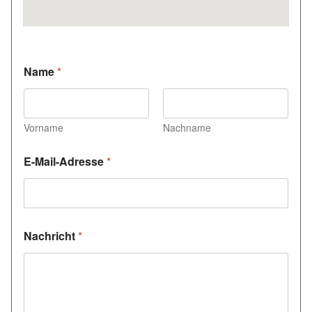
Name
*
Vorname
Nachname
N
E-Mail-Adresse
*
a
m
e
N
a
c
Nachricht
*
h
r
i
c
h
t